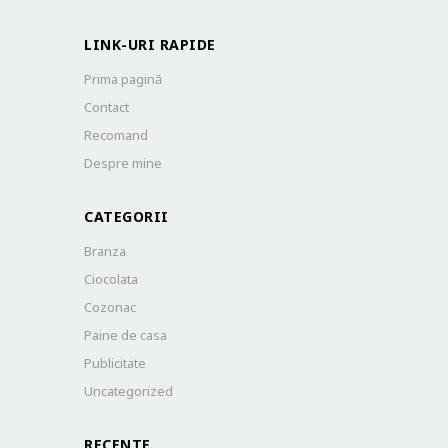
LINK-URI RAPIDE
Prima pagină
Contact
Recomand
Despre mine
CATEGORII
Branza
Ciocolata
Cozonac
Paine de casa
Publicitate
Uncategorized
RECENTE