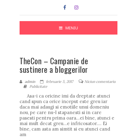
MENIU
TheCon – Campanie de
sustinere a bloggerilor
admin
februarie 5, 2017
Niciun comentariu
Publicitate
Asa-i ca oricine imi da dreptate atunci
cand spun ca orice inceput este greu iar
daca mai adaugi si emotiile unui domeniu
nou, pe care nu-l stapanesti si in care
pasesti pentru prima oara…ei bine, atunci e
mai mult decat greu…e infricosator…. Ei
bine, cam asta am simtit si eu atunci cand
am