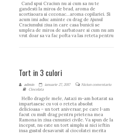
Cand spui Craciun nu ai cum sa nu te
gandesti la miros de brad, aroma de
scortisoara si cozonac…aroma copilariei. Si
acum imi aduc aminte cu drag de Ajunul
Craciunului ziua in care casa bunicii se
umplea de miros de sarbatoare si cum nu am
vrut doar sa va fac pofta va las reteta pentru
Tort in 3 culori
admin
ianuarie 27, 2017
Niciun comentariu
Ciocolata
Hello dragele mele, Astazi m-am hotarat sa
impartasesc cu voi o reteta absolut
delicioasa – un tort aniversar, pe care l-am
facut cu mult drag pentru prietena mea
Ramona in ziua cununiei civile. Va spun de la
inceput, nu este un tort simplu si nici ieftin
insa gustul desavarsit al ciocolatei merita