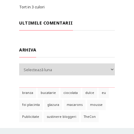
Tort in 3 culori
ULTIMELE COMENTARII
ARHIVA
branza
bucatarie
ciocolata
dulce
eu
foi placinta
glazura
macarons
mousse
Publicitate
sustinere bloggeri
TheCon